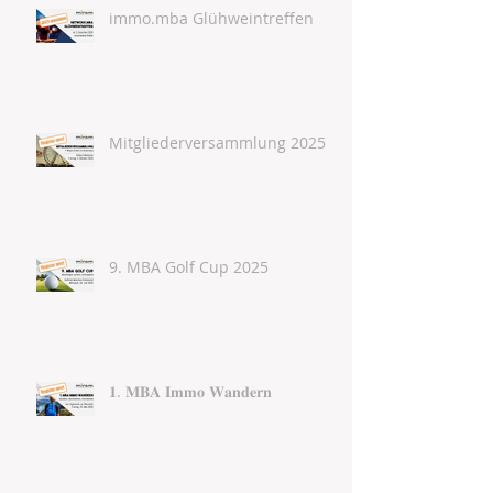
immo.mba Glühweintreffen
Mitgliederversammlung 2025
9. MBA Golf Cup 2025
𝟏. 𝐌𝐁𝐀 𝐈𝐦𝐦𝐨 𝐖𝐚𝐧𝐝𝐞𝐫𝐧