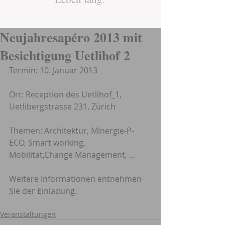
Neujahresapéro 2013 mit
Besichtigung Uetlihof 2
Termin: 10. Januar 2013 
Ort: Reception des Uetlihof_1, 
Uetlibergstrasse 231, Zürich 
Themen: Architektur, Minergie-P-
ECO, Smart working, 
Mobilität,Change Management, ...
Weitere Informationen entnehmen 
Sie der Einladung.
Veranstaltungen