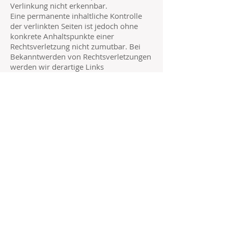
Verlinkung nicht erkennbar.
Eine permanente inhaltliche Kontrolle
der verlinkten Seiten ist jedoch ohne
konkrete Anhaltspunkte einer
Rechtsverletzung nicht zumutbar. Bei
Bekanntwerden von Rechtsverletzungen
werden wir derartige Links
umgehend entfernen.
Urheberrecht
Die durch die Seitenbetreiber erstellten
Inhalte und Werke auf diesen Seiten
unterliegen dem deutschen
Urheberrecht. Die Vervielfältigung,
Bearbeitung, Verbreitung und jede Art
der Verwertung außerhalb der
Grenzen des Urheberrechtes bedürfen
der schriftlichen Zustimmung des
jeweiligen Autors bzw.
Erstellers. Downloads und Kopien dieser
Seite sind nur für den privaten, nicht
kommerziellen Gebrauch