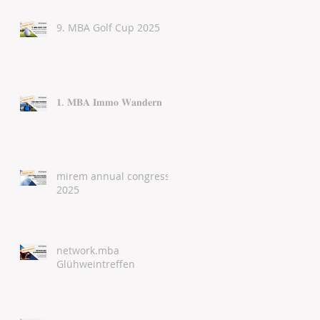
9. MBA Golf Cup 2025
𝟏. 𝐌𝐁𝐀 𝐈𝐦𝐦𝐨 𝐖𝐚𝐧𝐝𝐞𝐫𝐧
mirem annual congress
2025
network.mba
Glühweintreffen