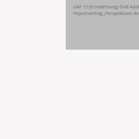
GAP 15 (Ernst&Young) Graf-Adolf-Platz 15, Düsseldorf Im Folgenden sehen Sie die Vorträge:
Impulsvortrag „Perspekti