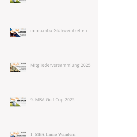
immo.mba Glühweintreffen
Mitgliederversammlung 2025
9. MBA Golf Cup 2025
𝟏. 𝐌𝐁𝐀 𝐈𝐦𝐦𝐨 𝐖𝐚𝐧𝐝𝐞𝐫𝐧