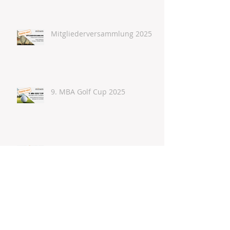
immo.mba Glühweintreffen
Mitgliederversammlung 2025
9. MBA Golf Cup 2025
𝟏. 𝐌𝐁𝐀 𝐈𝐦𝐦𝐨 𝐖𝐚𝐧𝐝𝐞𝐫𝐧