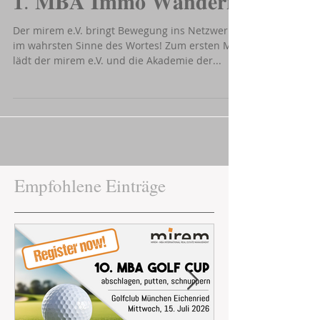
𝟏. 𝐌𝐁𝐀 𝐈𝐦𝐦𝐨 𝐖𝐚𝐧𝐝𝐞𝐫𝐧
Der mirem e.V. bringt Bewegung ins Netzwerk –
im wahrsten Sinne des Wortes! Zum ersten Mal
lädt der mirem e.V. und die Akademie der...
Empfohlene Einträge