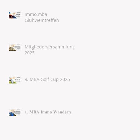
immo.mba
Glühweintreffen
Mitgliederversammlung
2025
9. MBA Golf Cup 2025
𝟏. 𝐌𝐁𝐀 𝐈𝐦𝐦𝐨 𝐖𝐚𝐧𝐝𝐞𝐫𝐧