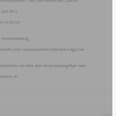
ninvestitionen - Die Core-Märkte der Zukunft 
 Juni 2012 
um in Zürich
ge Pressemeldung 
ngestellt unter www.akademie-biberach.magix.net
ntnehmen Sie bitte dem Veranstaltungsflyer oder
teevent.ch