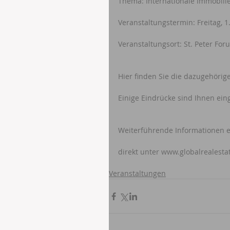
Thema: Internationale Immobilie
Veranstaltungstermin: Freitag, 1.
Veranstaltungsort: St. Peter For
Hier finden Sie die dazugehöri
Einige Eindrücke sind Ihnen ei
Weiterführende Informationen e
direkt unter www.globalrealesta
Veranstaltungen