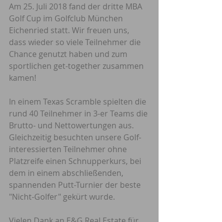
Am 25. Juli 2018 fand der dritte MBA 
Golf Cup im Golfclub München 
Eichenried statt. Wir freuen uns, 
dass wieder so viele Teilnehmer die 
Chance genutzt haben und zum 
sportlichen get-together zusammen 
kamen!
In einem Texas Scramble spielten die 
rund 40 Teilnehmer in 3-er Teams die 
Brutto- und Nettowertungen aus. 
Gleichzeitig besuchten unsere Golf-
interessierten Teilnehmer ohne 
Platzreife einen Schnupperkurs, bei 
dem in einem abschließenden, 
spannenden Putt-Turnier der beste 
"Nicht-Golfer" gekürt wurde.
Vielen Dank an E&G Real Estate für 