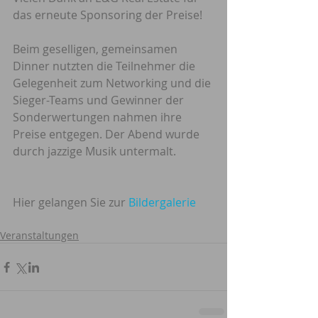
das erneute Sponsoring der Preise!
Beim geselligen, gemeinsamen 
Dinner nutzten die Teilnehmer die 
Gelegenheit zum Networking und die 
Sieger-Teams und Gewinner der 
Sonderwertungen nahmen ihre 
Preise entgegen. Der Abend wurde 
durch jazzige Musik untermalt.
Hier gelangen Sie zur 
Bildergalerie
Veranstaltungen