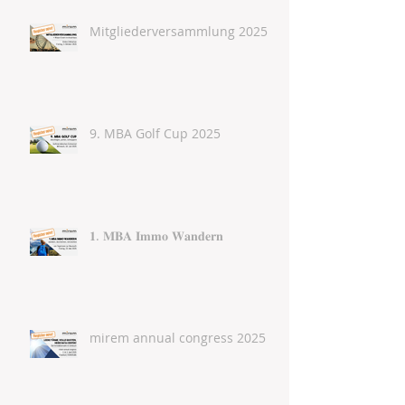
Mitgliederversammlung 2025
9. MBA Golf Cup 2025
𝟏. 𝐌𝐁𝐀 𝐈𝐦𝐦𝐨 𝐖𝐚𝐧𝐝𝐞𝐫𝐧
mirem annual congress 2025